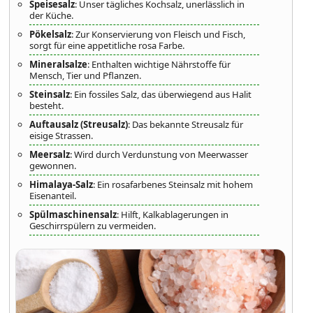
Speisesalz
: Unser tägliches Kochsalz, unerlässlich in
der Küche.
Pökelsalz
: Zur Konservierung von Fleisch und Fisch,
sorgt für eine appetitliche rosa Farbe.
Mineralsalze
: Enthalten wichtige Nährstoffe für
Mensch, Tier und Pflanzen.
Steinsalz
: Ein fossiles Salz, das überwiegend aus Halit
besteht.
Auftausalz (Streusalz)
: Das bekannte Streusalz für
eisige Strassen.
Meersalz
: Wird durch Verdunstung von Meerwasser
gewonnen.
Himalaya-Salz
: Ein rosafarbenes Steinsalz mit hohem
Eisenanteil.
Spülmaschinensalz
: Hilft, Kalkablagerungen in
Geschirrspülern zu vermeiden.