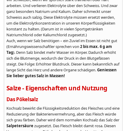
arbeiten. Und verlieren Elektrolyte über den Schweiss. Und zwar
ganz besonders Natrium und Kalium. Daher schmeckt unser
Schweiss auch salzig. Diese Elektrolyte müssen ersetzt werden,
um die Elektrolytkonzentration in unseren Körperflüssigkeiten
konstant zu halten. (Darum ist in vielen Sportgetränken
Natriumchlorid oder Kaliumchlorid zugesetzt.)
Auch, wenn wir Salz benötigen – ein Zuviel im Essen ist nicht gut
(Ernährungswissenschaftler sprechen von
2 bis max. 6 g am
Tag
). Denn Salz bindet mehr Wasser im Körper. Dadurch erhöht
sich die Blutmenge, wodurch der Druck in den Blutgefässen
steigt. Die Folge: Erhöhter Blutdruck. Dieser kann bekanntlich auf
lange Sicht das Herz und andere Organe schädigen.
Geniessen
Sie lieber gutes Salz in Massen!
Salze - Eigenschaften und Nutzung
Das Pökelsalz
Kochsalz bewirkt die Flüssigkeitsreduktion des Fleisches und eine
Reduzierung der Bakterienvermehrung, aber das Fleisch würde
sich grau färben. Daher wird dem normalen Kochsalz das Salz der
Salpetersäure
zugesetzt. Das Fleisch bleibt damit rosa. Diesen