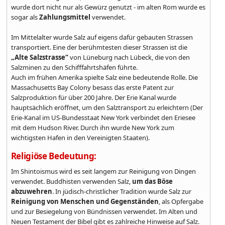
wurde dort nicht nur als Gewürz genutzt - im alten Rom wurde es
sogar als
Zahlungsmittel
verwendet.
Im Mittelalter wurde Salz auf eigens dafür gebauten Strassen
transportiert. Eine der berühmtesten dieser Strassen ist die
„Alte Salzstrasse“
von Lüneburg nach Lübeck, die von den
Salzminen zu den Schifffahrtshäfen führte.
Auch im frühen Amerika spielte Salz eine bedeutende Rolle. Die
Massachusetts Bay Colony besass das erste Patent zur
Salzproduktion für über 200 Jahre. Der Erie Kanal wurde
hauptsächlich eröffnet, um den Salztransport zu erleichtern (Der
Erie-Kanal im US-Bundesstaat New York verbindet den Eriesee
mit dem Hudson River. Durch ihn wurde New York zum
wichtigsten Hafen in den Vereinigten Staaten).
Religiöse Bedeutung:
Im Shintoismus wird es seit langem zur Reinigung von Dingen
verwendet. Buddhisten verwenden Salz,
um das Böse
abzuwehren
. In jüdisch-christlicher Tradition wurde Salz zur
Reinigung von Menschen und Gegenständen
, als Opfergabe
und zur Besiegelung von Bündnissen verwendet. Im Alten und
Neuen Testament der Bibel gibt es zahlreiche Hinweise auf Salz.