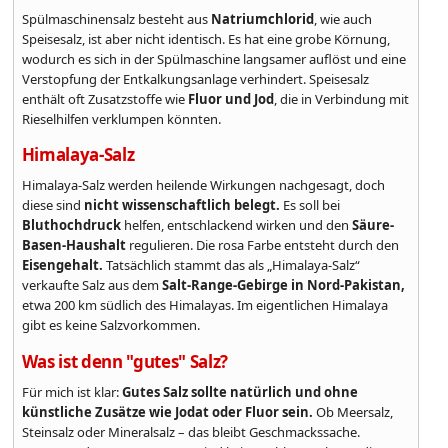
Spülmaschinensalz besteht aus
Natriumchlorid
, wie auch
Speisesalz, ist aber nicht identisch. Es hat eine grobe Körnung,
wodurch es sich in der Spülmaschine langsamer auflöst und eine
Verstopfung der Entkalkungsanlage verhindert. Speisesalz
enthält oft Zusatzstoffe wie
Fluor und Jod
, die in Verbindung mit
Rieselhilfen verklumpen könnten.
Himalaya-Salz
Himalaya-Salz werden heilende Wirkungen nachgesagt, doch
diese sind
nicht wissenschaftlich belegt.
Es soll bei
Bluthochdruck
helfen, entschlackend wirken und den
Säure-
Basen-Haushalt
regulieren. Die rosa Farbe entsteht durch den
Eisengehalt.
Tatsächlich stammt das als „Himalaya-Salz“
verkaufte Salz aus dem
Salt-Range-Gebirge in Nord-Pakistan,
etwa 200 km südlich des Himalayas. Im eigentlichen Himalaya
gibt es keine Salzvorkommen.
Was ist denn "gutes" Salz?
Für mich ist klar:
Gutes Salz sollte natürlich und ohne
künstliche Zusätze wie Jodat oder Fluor sein.
Ob Meersalz,
Steinsalz oder Mineralsalz – das bleibt Geschmackssache.