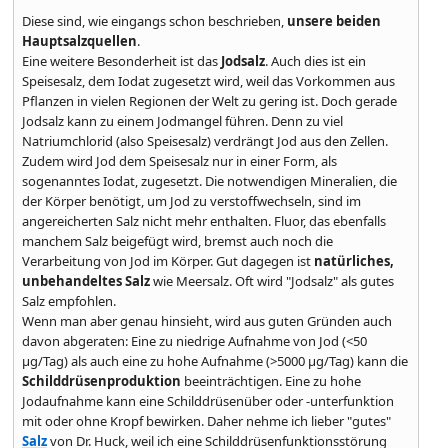
Diese sind, wie eingangs schon beschrieben,
unsere beiden
Hauptsalzquellen
.
Eine weitere Besonderheit ist das
Jodsalz
. Auch dies ist ein
Speisesalz, dem Iodat zugesetzt wird, weil das Vorkommen aus
Pflanzen in vielen Regionen der Welt zu gering ist. Doch gerade
Jodsalz kann zu einem Jodmangel führen. Denn zu viel
Natriumchlorid (also Speisesalz) verdrängt Jod aus den Zellen.
Zudem wird Jod dem Speisesalz nur in einer Form, als
sogenanntes Iodat, zugesetzt. Die notwendigen Mineralien, die
der Körper benötigt, um Jod zu verstoffwechseln, sind im
angereicherten Salz nicht mehr enthalten. Fluor, das ebenfalls
manchem Salz beigefügt wird, bremst auch noch die
Verarbeitung von Jod im Körper. Gut dagegen ist
natürliches,
unbehandeltes Salz
wie Meersalz. Oft wird "Jodsalz" als gutes
Salz empfohlen.
Wenn man aber genau hinsieht, wird aus guten Gründen auch
davon abgeraten: Eine zu niedrige Aufnahme von Jod (<50
μg/Tag) als auch eine zu hohe Aufnahme (>5000 μg/Tag) kann die
Schilddrüsenproduktion
beeinträchtigen. Eine zu hohe
Jodaufnahme kann eine Schilddrüsenüber oder -unterfunktion
mit oder ohne Kropf bewirken. Daher nehme ich lieber "gutes"
Salz
von Dr. Huck, weil ich eine Schilddrüsenfunktionsstörung