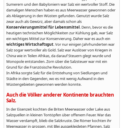
Sumerern und den Babyloniern war Salz ein wertvoller Stoff. Die
damaligen Menschen haben es aus Meerwasser gewonnen oder
als Ablagerung in den Wüsten gefunden. Genutzt wurde Salz
zwar auch als Gewürz, aber damals schon als
Konservierungsmittel für Lebensmittel
. Denn, bevor es die
heutigen technischen Möglichkeiten zur Kühlung gab, war Salz
ein wichtiges Mittel zur Konservierung. Daher war es auch ein
wichtiges Wirtschaftsgut
. Vor nur einigen Jahrhunderten war
Salz sogar wertvoller als Gold. Salz war Auslöser von Kriegen in
China wie in Teilen Afrikas, da darauf Steuern glegt wurde und
Monopole entstanden. Zorn über die Salzsteuer war mit ein
Grund für die Französische Revolution.
In Afrika sorgte Salz für die Entstehung von Siedlungen und
Städte in den Gegenden, wo es mit wenig Aufwand in den
Wüstengebieten gewonnen werden konnte.
Auch die Völker anderer Kontinente brauchten
Salz.
In der Eisenzeit kochten die Briten Meerwasser oder Lake aus
Salzquellen in kleinen Tontöpfen über offenem Feuer. War das
Wasser verdampft, blieb die Salzkruste. Die Römer kochten ihr
Meerwasser in grossen, mit Blei ausgekleideten Pfannen. Salz