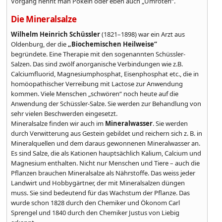
Vorgang nennt man Pökeln oder eben auch „Umröten“.
Die Mineralsalze
Wilhelm Heinrich Schüssler
(1821–1898) war ein Arzt aus
Oldenburg, der die
„Biochemischen Heilweise“
begründete. Eine Therapie mit den sogenannten Schüssler-
Salzen. Das sind zwölf anorganische Verbindungen wie z.B.
Calciumfluorid, Magnesiumphosphat, Eisenphosphat etc., die in
homöopathischer Verreibung mit Lactose zur Anwendung
kommen. Viele Menschen „schwören“ noch heute auf die
Anwendung der Schüssler-Salze. Sie werden zur Behandlung von
sehr vielen Beschwerden eingesetzt.
Mineralsalze finden wir auch im
Mineralwasser
. Sie werden
durch Verwitterung aus Gestein gebildet und reichern sich z. B. in
Mineralquellen und dem daraus gewonnenen Mineralwasser an.
Es sind Salze, die als Kationen hauptsächlich Kalium, Calcium und
Magnesium enthalten. Nicht nur Menschen und Tiere – auch die
Pflanzen brauchen Mineralsalze als Nährstoffe. Das weiss jeder
Landwirt und Hobbygärtner, der mit Mineralsalzen düngen
muss. Sie sind bedeutend für das Wachstum der Pflanze. Das
wurde schon 1828 durch den Chemiker und Ökonom Carl
Sprengel und 1840 durch den Chemiker Justus von Liebig